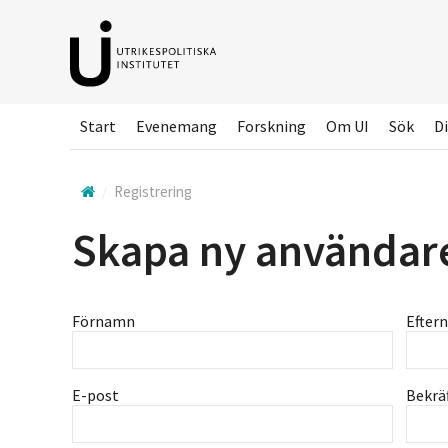
Hoppa
till
huvudinnehållet
Start
Evenemang
Forskning
Om UI
Sök
Di
Registrering
Skapa ny användar
Förnamn
Efter
E-post
Bekrä