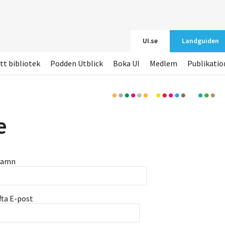
UI.se
Landguiden
tt bibliotek
Podden Utblick
Boka UI
Medlem
Publikatio
e
namn
fta E-post