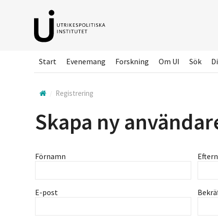
Hoppa
till
huvudinnehållet
Start
Evenemang
Forskning
Om UI
Sök
Di
Registrering
Skapa ny användar
Förnamn
Efter
E-post
Bekrä