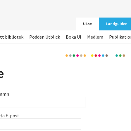
UI.se
Landguiden
tt bibliotek
Podden Utblick
Boka UI
Medlem
Publikatio
e
namn
fta E-post