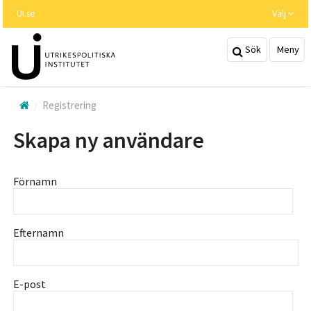
Hoppa
UI.se
Välj
till
huvudinnehållet
Sök
Meny
Registrering
Skapa ny användare
Förnamn
Efternamn
E-post