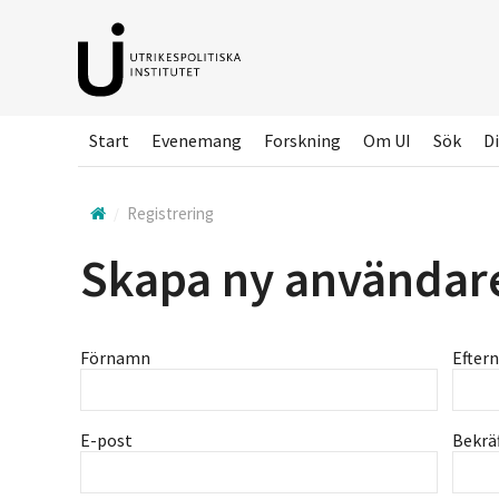
Hoppa
till
huvudinnehållet
Start
Evenemang
Forskning
Om UI
Sök
Di
Registrering
Skapa ny användar
Förnamn
Efter
E-post
Bekrä