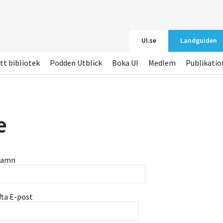
UI.se
Landguiden
tt bibliotek
Podden Utblick
Boka UI
Medlem
Publikatio
e
namn
fta E-post