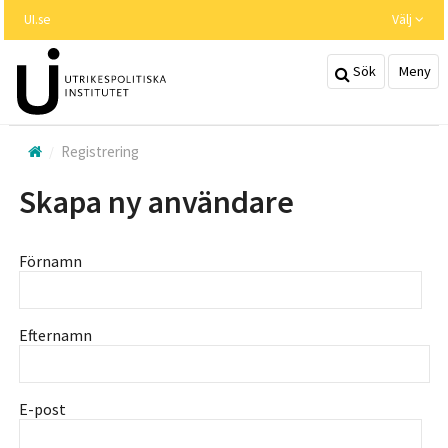
Hoppa
UI.se
Välj
till
huvudinnehållet
Sök
Meny
Registrering
Skapa ny användare
Förnamn
Efternamn
E-post