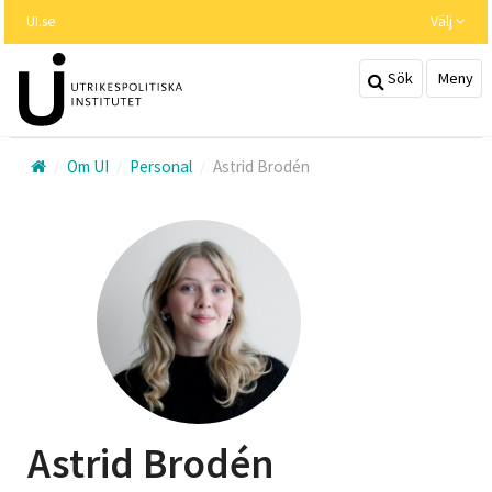
Hoppa
UI.se
Välj
till
huvudinnehållet
Sök
Meny
Om UI
Personal
Astrid Brodén
Astrid Brodén