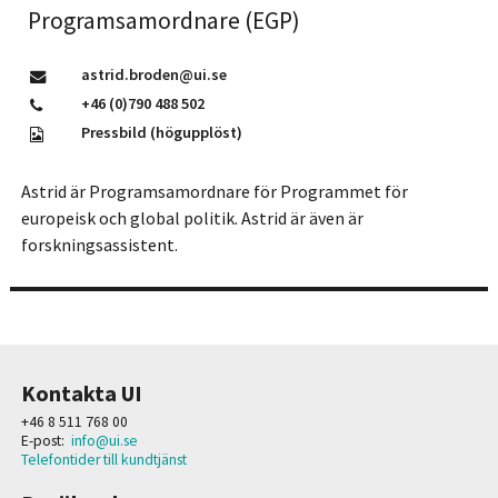
Programsamordnare (EGP)
astrid.broden@ui.se
+46 (0)790 488 502
Pressbild (högupplöst)
Astrid är Programsamordnare för Programmet för
europeisk och global politik. Astrid är även
är
forskningsassistent.
Kontakta UI
+46 8 511 768 00
E-post:
info@ui.se
Telefontider till kundtjänst