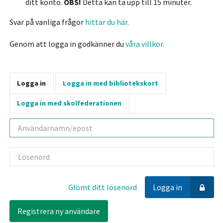
ditt konto.
OBS!
Detta kan ta upp till 15 minuter.
Svar på vanliga frågor
hittar du här.
Genom att logga in godkänner du
våra villkor.
Logga in
Logga in med bibliotekskort
Logga in med skolfederationen
Användarnamn
Lösenord
Glömt ditt lösenord
Logga in
Registrera ny användare