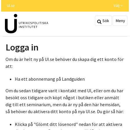
Hoppa
UI.se
Välj
till
huvudinnehållet
Sök
Meny
Logga in
Om du är helt ny på UI.se behöver du skapa dig ett konto för
att:
Ha ett abonnemang på Landguiden
Om du sedan tidigare varit i kontakt med UI, eller om du har
besökt oss tidigare och köpt något i butiken eller anmält
dig till ett seminarium, men du är ny på den här hemsidan,
så behöver du aktivera ditt konto på nya UI.se. Du gör så här:
Klicka på "Glömt ditt lösenord" nedan för att aktivera