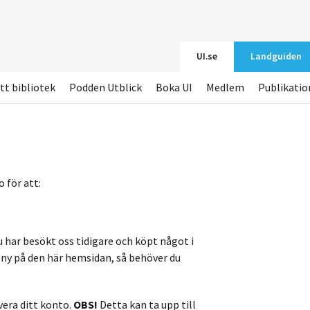
UI.se
Landguiden
tt bibliotek
Podden Utblick
Boka UI
Medlem
Publikatio
 för att:
u har besökt oss tidigare och köpt något i
r ny på den här hemsidan, så behöver du
vera ditt konto.
OBS!
Detta kan ta upp till