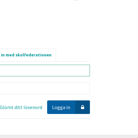
 in med skolfederationen
Glömt ditt lösenord
Logga in