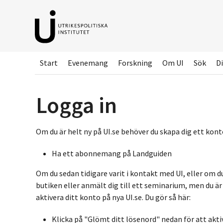
Hoppa
till
huvudinnehållet
Start
Evenemang
Forskning
Om UI
Sök
Di
Logga in
Om du är helt ny på UI.se behöver du skapa dig ett konto
Ha ett abonnemang på Landguiden
Om du sedan tidigare varit i kontakt med UI, eller om d
butiken eller anmält dig till ett seminarium, men du ä
aktivera ditt konto på nya UI.se. Du gör så här:
Klicka på "Glömt ditt lösenord" nedan för att akti