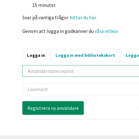
15 minuter.
Svar på vanliga frågor
hittar du här.
Genom att logga in godkänner du
våra villkor.
Logga in
Logga in med bibliotekskort
Logga
Användarnamn
Lösenord
Registrera ny användare