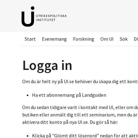
Hoppa
till
huvudinnehållet
Start
Evenemang
Forskning
Om UI
Sök
Di
Logga in
Om du är helt ny på UI.se behöver du skapa dig ett konto
Ha ett abonnemang på Landguiden
Om du sedan tidigare varit i kontakt med UI, eller om d
butiken eller anmält dig till ett seminarium, men du ä
aktivera ditt konto på nya UI.se. Du gör så här:
Klicka på "Glömt ditt lösenord" nedan för att akti