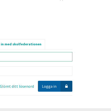
 in med skolfederationen
Glömt ditt lösenord
Logga in