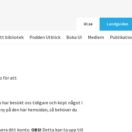
UI.se
Landguiden
tt bibliotek
Podden Utblick
Boka UI
Medlem
Publikatio
 för att:
u har besökt oss tidigare och köpt något i
r ny på den här hemsidan, så behöver du
vera ditt konto.
OBS!
Detta kan ta upp till