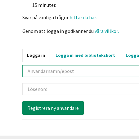
15 minuter.
Svar på vanliga frågor
hittar du här.
Genom att logga in godkänner du
våra villkor.
Logga in
Logga in med bibliotekskort
Logga
Användarnamn
Lösenord
Registrera ny användare