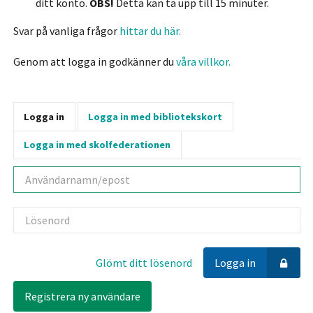
ditt konto.
OBS!
Detta kan ta upp till 15 minuter.
Svar på vanliga frågor
hittar du här.
Genom att logga in godkänner du
våra villkor.
Logga in
Logga in med bibliotekskort
Logga in med skolfederationen
Användarnamn
Lösenord
Glömt ditt lösenord
Logga in
Registrera ny användare