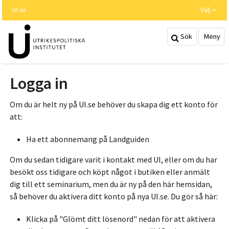
Hoppa
UI.se
Välj
till
huvudinnehållet
Sök
Meny
Logga in
Om du är helt ny på UI.se behöver du skapa dig ett konto för
att:
Ha ett abonnemang på Landguiden
Om du sedan tidigare varit i kontakt med UI, eller om du har
besökt oss tidigare och köpt något i butiken eller anmält
dig till ett seminarium, men du är ny på den här hemsidan,
så behöver du aktivera ditt konto på nya UI.se. Du gör så här:
Klicka på "Glömt ditt lösenord" nedan för att aktivera