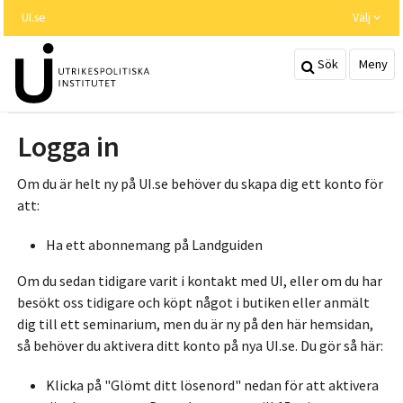
Hoppa
UI.se
Välj
till
huvudinnehållet
Sök
Meny
Logga in
Om du är helt ny på UI.se behöver du skapa dig ett konto för
att:
Ha ett abonnemang på Landguiden
Om du sedan tidigare varit i kontakt med UI, eller om du har
besökt oss tidigare och köpt något i butiken eller anmält
dig till ett seminarium, men du är ny på den här hemsidan,
så behöver du aktivera ditt konto på nya UI.se. Du gör så här:
Klicka på "Glömt ditt lösenord" nedan för att aktivera