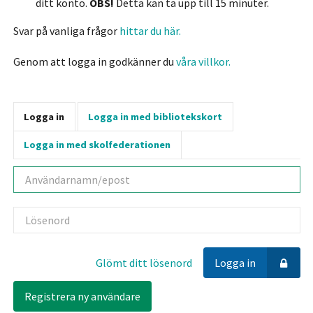
ditt konto.
OBS!
Detta kan ta upp till 15 minuter.
Svar på vanliga frågor
hittar du här.
Genom att logga in godkänner du
våra villkor.
Logga in
Logga in med bibliotekskort
Logga in med skolfederationen
Användarnamn
Lösenord
Glömt ditt lösenord
Logga in
Registrera ny användare