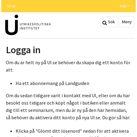
Hoppa
UI.se
Välj
till
huvudinnehållet
Sök
Meny
Logga in
Om du är helt ny på UI.se behöver du skapa dig ett konto för
att:
Ha ett abonnemang på Landguiden
Om du sedan tidigare varit i kontakt med UI, eller om du har
besökt oss tidigare och köpt något i butiken eller anmält
dig till ett seminarium, men du är ny på den här hemsidan,
så behöver du aktivera ditt konto på nya UI.se. Du gör så här:
Klicka på "Glömt ditt lösenord" nedan för att aktivera