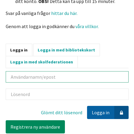
ditt konto.
OBS!
Detta kan ta upp till 15 minuter.
Svar på vanliga frågor
hittar du här.
Genom att logga in godkänner du
våra villkor.
Logga in
Logga in med bibliotekskort
Logga in med skolfederationen
Användarnamn
Lösenord
Glömt ditt lösenord
Logga in
Registrera ny användare