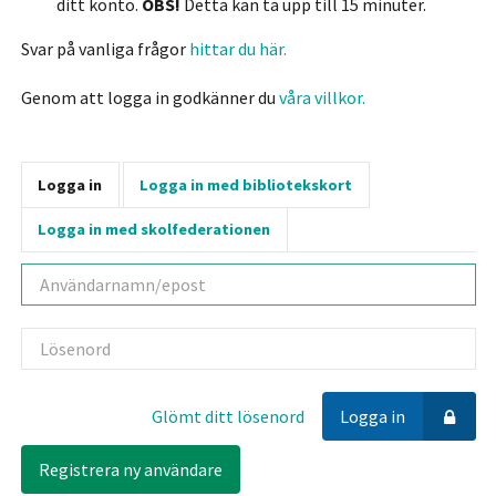
ditt konto.
OBS!
Detta kan ta upp till 15 minuter.
Svar på vanliga frågor
hittar du här.
Genom att logga in godkänner du
våra villkor.
Logga in
Logga in med bibliotekskort
Logga in med skolfederationen
Användarnamn
Lösenord
Glömt ditt lösenord
Logga in
Registrera ny användare