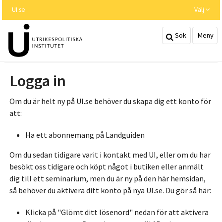
Hoppa
UI.se
Välj
till
huvudinnehållet
Sök
Meny
Logga in
Om du är helt ny på UI.se behöver du skapa dig ett konto för
att:
Ha ett abonnemang på Landguiden
Om du sedan tidigare varit i kontakt med UI, eller om du har
besökt oss tidigare och köpt något i butiken eller anmält
dig till ett seminarium, men du är ny på den här hemsidan,
så behöver du aktivera ditt konto på nya UI.se. Du gör så här:
Klicka på "Glömt ditt lösenord" nedan för att aktivera