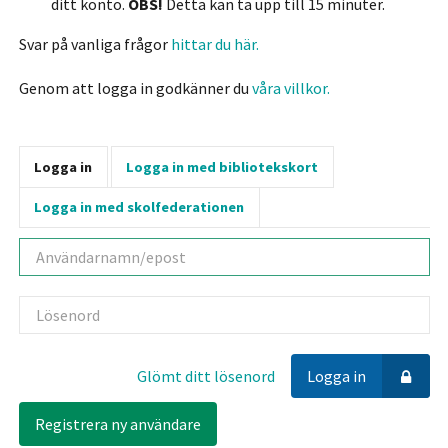
ditt konto.
OBS!
Detta kan ta upp till 15 minuter.
Svar på vanliga frågor
hittar du här.
Genom att logga in godkänner du
våra villkor.
Logga in
Logga in med bibliotekskort
Logga in med skolfederationen
Användarnamn
Lösenord
Glömt ditt lösenord
Logga in
Registrera ny användare