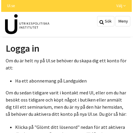
Hoppa
UI.se
Välj
till
huvudinnehållet
Sök
Meny
Logga in
Om du är helt ny på UI.se behöver du skapa dig ett konto för
att:
Ha ett abonnemang på Landguiden
Om du sedan tidigare varit i kontakt med UI, eller om du har
besökt oss tidigare och köpt något i butiken eller anmält
dig till ett seminarium, men du är ny på den här hemsidan,
så behöver du aktivera ditt konto på nya UI.se. Du gör så här:
Klicka på "Glömt ditt lösenord" nedan för att aktivera