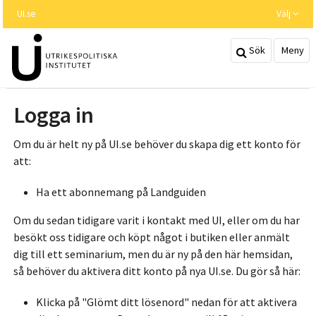
Hoppa
UI.se
Välj
till
huvudinnehållet
Sök
Meny
Logga in
Om du är helt ny på UI.se behöver du skapa dig ett konto för
att:
Ha ett abonnemang på Landguiden
Om du sedan tidigare varit i kontakt med UI, eller om du har
besökt oss tidigare och köpt något i butiken eller anmält
dig till ett seminarium, men du är ny på den här hemsidan,
så behöver du aktivera ditt konto på nya UI.se. Du gör så här:
Klicka på "Glömt ditt lösenord" nedan för att aktivera