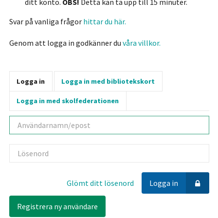
ditt konto.
OBS!
Detta kan ta upp till 15 minuter.
Svar på vanliga frågor
hittar du här.
Genom att logga in godkänner du
våra villkor.
Logga in
Logga in med bibliotekskort
Logga in med skolfederationen
Användarnamn
Lösenord
Glömt ditt lösenord
Logga in
Registrera ny användare