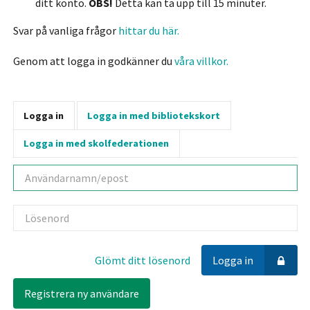
ditt konto.
OBS!
Detta kan ta upp till 15 minuter.
Svar på vanliga frågor
hittar du här.
Genom att logga in godkänner du
våra villkor.
Logga in
Logga in med bibliotekskort
Logga in med skolfederationen
Användarnamn
Lösenord
Glömt ditt lösenord
Logga in
Registrera ny användare