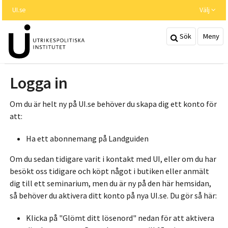
Hoppa
UI.se
Välj
till
huvudinnehållet
Sök
Meny
Logga in
Om du är helt ny på UI.se behöver du skapa dig ett konto för
att:
Ha ett abonnemang på Landguiden
Om du sedan tidigare varit i kontakt med UI, eller om du har
besökt oss tidigare och köpt något i butiken eller anmält
dig till ett seminarium, men du är ny på den här hemsidan,
så behöver du aktivera ditt konto på nya UI.se. Du gör så här:
Klicka på "Glömt ditt lösenord" nedan för att aktivera