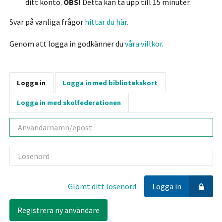
ditt konto.
OBS!
Detta kan ta upp till 15 minuter.
Svar på vanliga frågor
hittar du här.
Genom att logga in godkänner du
våra villkor.
Logga in
Logga in med bibliotekskort
Logga in med skolfederationen
Användarnamn
Lösenord
Glömt ditt lösenord
Logga in
Registrera ny användare