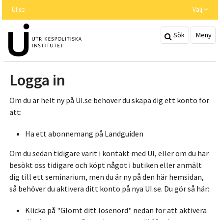
Hoppa
UI.se
Välj
till
huvudinnehållet
Sök
Meny
Logga in
Om du är helt ny på UI.se behöver du skapa dig ett konto för
att:
Ha ett abonnemang på Landguiden
Om du sedan tidigare varit i kontakt med UI, eller om du har
besökt oss tidigare och köpt något i butiken eller anmält
dig till ett seminarium, men du är ny på den här hemsidan,
så behöver du aktivera ditt konto på nya UI.se. Du gör så här:
Klicka på "Glömt ditt lösenord" nedan för att aktivera