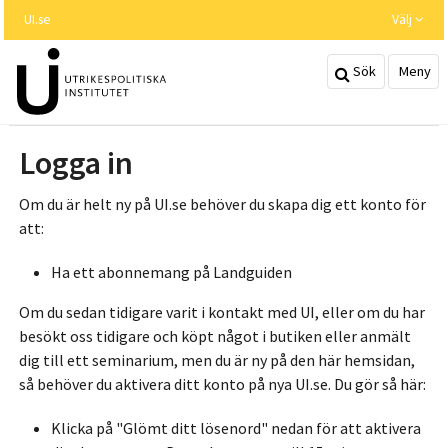
Hoppa
UI.se
Välj
till
huvudinnehållet
Sök
Meny
Logga in
Om du är helt ny på UI.se behöver du skapa dig ett konto för
att:
Ha ett abonnemang på Landguiden
Om du sedan tidigare varit i kontakt med UI, eller om du har
besökt oss tidigare och köpt något i butiken eller anmält
dig till ett seminarium, men du är ny på den här hemsidan,
så behöver du aktivera ditt konto på nya UI.se. Du gör så här:
Klicka på "Glömt ditt lösenord" nedan för att aktivera