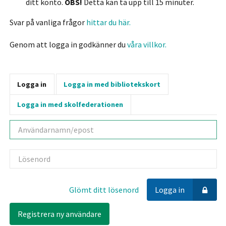
ditt konto.
OBS!
Detta kan ta upp till 15 minuter.
Svar på vanliga frågor
hittar du här.
Genom att logga in godkänner du
våra villkor.
Logga in
Logga in med bibliotekskort
Logga in med skolfederationen
Användarnamn
Lösenord
Glömt ditt lösenord
Logga in
Registrera ny användare