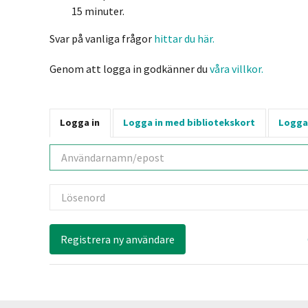
15 minuter.
Svar på vanliga frågor
hittar du här.
Genom att logga in godkänner du
våra villkor.
Logga in
Logga in med bibliotekskort
Logga
Användarnamn
Lösenord
Registrera ny användare