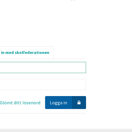
 in med skolfederationen
Glömt ditt lösenord
Logga in