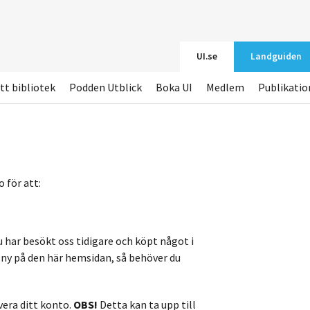
UI.se
Landguiden
tt bibliotek
Podden Utblick
Boka UI
Medlem
Publikatio
 för att:
u har besökt oss tidigare och köpt något i
r ny på den här hemsidan, så behöver du
vera ditt konto.
OBS!
Detta kan ta upp till