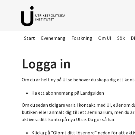
Hoppa
till
huvudinnehållet
Start
Evenemang
Forskning
Om UI
Sök
Di
Logga in
Om du är helt ny på UI.se behöver du skapa dig ett konto
Ha ett abonnemang på Landguiden
Om du sedan tidigare varit i kontakt med UI, eller om d
butiken eller anmält dig till ett seminarium, men du ä
aktivera ditt konto på nya UI.se. Du gör så här:
Klicka på "Glömt ditt lösenord" nedan för att akti