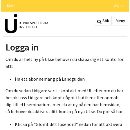
Hoppa
UI.se
Välj
till
huvudinnehållet
Sök
Meny
Logga in
Om du är helt ny på UI.se behöver du skapa dig ett konto för
att:
Ha ett abonnemang på Landguiden
Om du sedan tidigare varit i kontakt med UI, eller om du har
besökt oss tidigare och köpt något i butiken eller anmält
dig till ett seminarium, men du är ny på den här hemsidan,
så behöver du aktivera ditt konto på nya UI.se. Du gör så här:
Klicka på "Glömt ditt lösenord" nedan för att aktivera