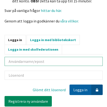
ditt konto.
OBS!
Detta kan ta upp till 15 minuter.
Svar på vanliga frågor
hittar du här.
Genom att logga in godkänner du
våra villkor.
Logga in
Logga in med bibliotekskort
Logga in med skolfederationen
Användarnamn
Lösenord
Glömt ditt lösenord
Logga in
Registrera ny användare