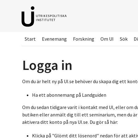
Hoppa
till
huvudinnehållet
Start
Evenemang
Forskning
Om UI
Sök
Di
Logga in
Om du är helt ny på UI.se behöver du skapa dig ett konto
Ha ett abonnemang på Landguiden
Om du sedan tidigare varit i kontakt med UI, eller om d
butiken eller anmält dig till ett seminarium, men du ä
aktivera ditt konto på nya UI.se. Du gör så här:
Klicka på "Glömt ditt lösenord" nedan för att akti