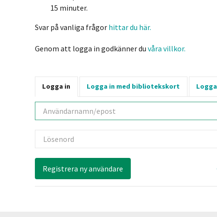
15 minuter.
Svar på vanliga frågor
hittar du här.
Genom att logga in godkänner du
våra villkor.
Logga in
Logga in med bibliotekskort
Logga
Användarnamn
Lösenord
Registrera ny användare