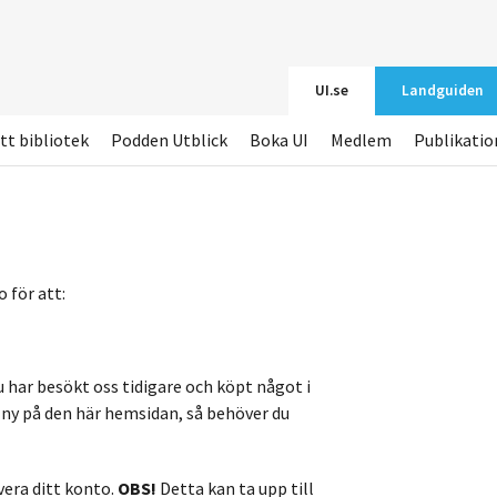
UI.se
Landguiden
tt bibliotek
Podden Utblick
Boka UI
Medlem
Publikatio
 för att:
u har besökt oss tidigare och köpt något i
r ny på den här hemsidan, så behöver du
vera ditt konto.
OBS!
Detta kan ta upp till