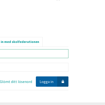
 in med skolfederationen
Glömt ditt lösenord
Logga in