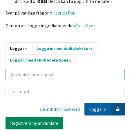
ditt konto.
OBS!
Detta kan ta upp till 15 minuter.
Svar på vanliga frågor
hittar du här.
Genom att logga in godkänner du
våra villkor.
Logga in
Logga in med bibliotekskort
Logga in med skolfederationen
Användarnamn
Lösenord
Glömt ditt lösenord
Logga in
Registrera ny användare