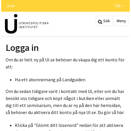
Hoppa
UI.se
Välj
till
huvudinnehållet
Sök
Meny
Logga in
Om du är helt ny på UI.se behöver du skapa dig ett konto för
att:
Ha ett abonnemang på Landguiden
Om du sedan tidigare varit i kontakt med UI, eller om du har
besökt oss tidigare och köpt något i butiken eller anmält
dig till ett seminarium, men du är ny på den här hemsidan,
så behöver du aktivera ditt konto på nya UI.se. Du gör så här:
Klicka på "Glömt ditt lösenord" nedan för att aktivera