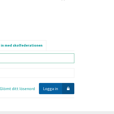
 in med skolfederationen
Glömt ditt lösenord
Logga in