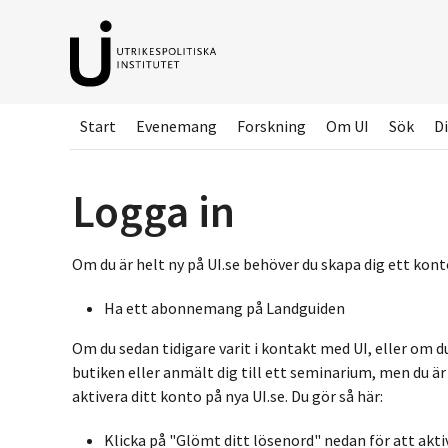
Hoppa
till
huvudinnehållet
Start
Evenemang
Forskning
Om UI
Sök
Di
Logga in
Om du är helt ny på UI.se behöver du skapa dig ett konto
Ha ett abonnemang på Landguiden
Om du sedan tidigare varit i kontakt med UI, eller om d
butiken eller anmält dig till ett seminarium, men du ä
aktivera ditt konto på nya UI.se. Du gör så här:
Klicka på "Glömt ditt lösenord" nedan för att akti