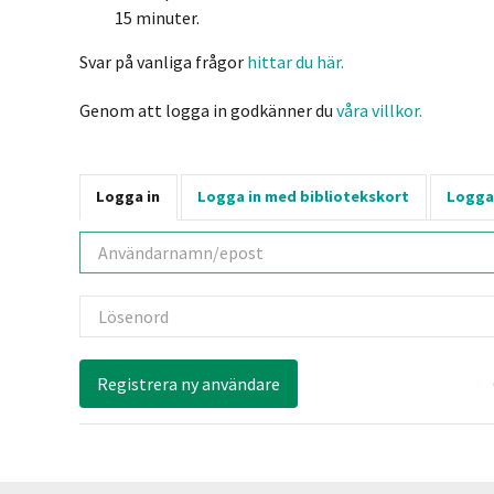
15 minuter.
Svar på vanliga frågor
hittar du här.
Genom att logga in godkänner du
våra villkor.
Logga in
Logga in med bibliotekskort
Logga
Användarnamn
Lösenord
Registrera ny användare