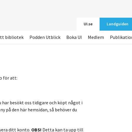
UI.se
Landguiden
tt bibliotek
Podden Utblick
Boka UI
Medlem
Publikatio
 för att:
u har besökt oss tidigare och köpt något i
r ny på den här hemsidan, så behöver du
vera ditt konto.
OBS!
Detta kan ta upp till