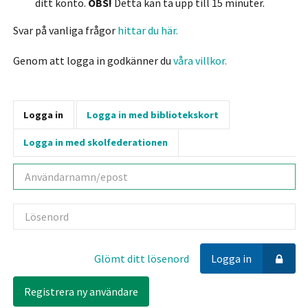
ditt konto.
OBS!
Detta kan ta upp till 15 minuter.
Svar på vanliga frågor
hittar du här.
Genom att logga in godkänner du
våra villkor.
Logga in
Logga in med bibliotekskort
Logga in med skolfederationen
Användarnamn
Lösenord
Glömt ditt lösenord
Logga in
Registrera ny användare