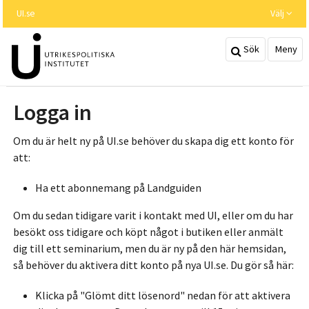
Hoppa
UI.se
Välj
till
huvudinnehållet
Sök
Meny
Logga in
Om du är helt ny på UI.se behöver du skapa dig ett konto för
att:
Ha ett abonnemang på Landguiden
Om du sedan tidigare varit i kontakt med UI, eller om du har
besökt oss tidigare och köpt något i butiken eller anmält
dig till ett seminarium, men du är ny på den här hemsidan,
så behöver du aktivera ditt konto på nya UI.se. Du gör så här:
Klicka på "Glömt ditt lösenord" nedan för att aktivera