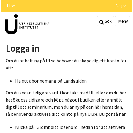
Hoppa
UI.se
Välj
till
huvudinnehållet
Sök
Meny
Logga in
Om du är helt ny på UI.se behöver du skapa dig ett konto för
att:
Ha ett abonnemang på Landguiden
Om du sedan tidigare varit i kontakt med UI, eller om du har
besökt oss tidigare och köpt något i butiken eller anmält
dig till ett seminarium, men du är ny på den här hemsidan,
så behöver du aktivera ditt konto på nya UI.se. Du gör så här:
Klicka på "Glömt ditt lösenord" nedan för att aktivera