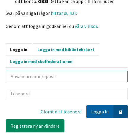
ditt konto.
OBS!
Detta kan ta upp till 15 minuter.
Svar på vanliga frågor
hittar du här.
Genom att logga in godkänner du
våra villkor.
Logga in
Logga in med bibliotekskort
Logga in med skolfederationen
Användarnamn
Lösenord
Glömt ditt lösenord
Logga in
Registrera ny användare