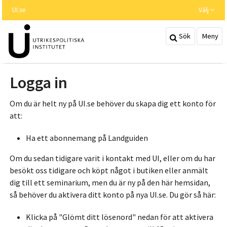
Hoppa
UI.se
Välj
till
huvudinnehållet
Sök
Meny
Logga in
Om du är helt ny på UI.se behöver du skapa dig ett konto för
att:
Ha ett abonnemang på Landguiden
Om du sedan tidigare varit i kontakt med UI, eller om du har
besökt oss tidigare och köpt något i butiken eller anmält
dig till ett seminarium, men du är ny på den här hemsidan,
så behöver du aktivera ditt konto på nya UI.se. Du gör så här:
Klicka på "Glömt ditt lösenord" nedan för att aktivera