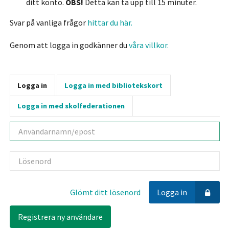
ditt konto.
OBS!
Detta kan ta upp till 15 minuter.
Svar på vanliga frågor
hittar du här.
Genom att logga in godkänner du
våra villkor.
Logga in
Logga in med bibliotekskort
Logga in med skolfederationen
Användarnamn
Lösenord
Glömt ditt lösenord
Logga in
Registrera ny användare