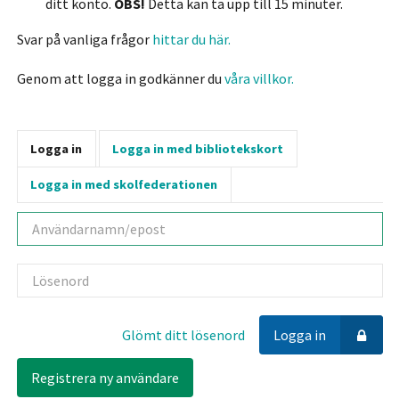
ditt konto.
OBS!
Detta kan ta upp till 15 minuter.
Svar på vanliga frågor
hittar du här.
Genom att logga in godkänner du
våra villkor.
Logga in
Logga in med bibliotekskort
Logga in med skolfederationen
Användarnamn
Lösenord
Glömt ditt lösenord
Logga in
Registrera ny användare