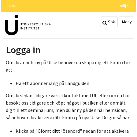
Hoppa
UI.se
Välj
till
huvudinnehållet
Sök
Meny
Logga in
Om du är helt ny på UI.se behöver du skapa dig ett konto för
att:
Ha ett abonnemang på Landguiden
Om du sedan tidigare varit i kontakt med UI, eller om du har
besökt oss tidigare och köpt något i butiken eller anmält
dig till ett seminarium, men du är ny på den här hemsidan,
så behöver du aktivera ditt konto på nya UI.se. Du gör så här:
Klicka på "Glömt ditt lösenord" nedan för att aktivera