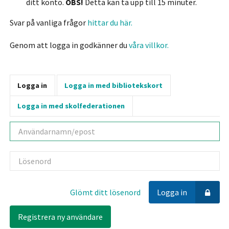
ditt konto.
OBS!
Detta kan ta upp till 15 minuter.
Svar på vanliga frågor
hittar du här.
Genom att logga in godkänner du
våra villkor.
Logga in
Logga in med bibliotekskort
Logga in med skolfederationen
Användarnamn
Lösenord
Glömt ditt lösenord
Logga in
Registrera ny användare