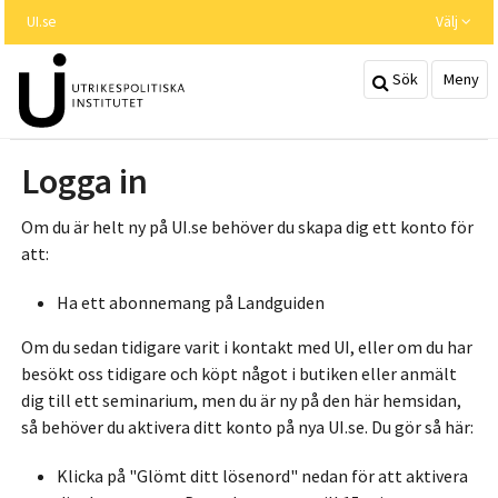
Hoppa
UI.se
Välj
till
huvudinnehållet
Sök
Meny
Logga in
Om du är helt ny på UI.se behöver du skapa dig ett konto för
att:
Ha ett abonnemang på Landguiden
Om du sedan tidigare varit i kontakt med UI, eller om du har
besökt oss tidigare och köpt något i butiken eller anmält
dig till ett seminarium, men du är ny på den här hemsidan,
så behöver du aktivera ditt konto på nya UI.se. Du gör så här:
Klicka på "Glömt ditt lösenord" nedan för att aktivera