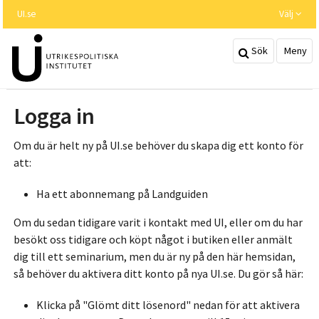
Hoppa
UI.se
Välj
till
huvudinnehållet
Sök
Meny
Logga in
Om du är helt ny på UI.se behöver du skapa dig ett konto för
att:
Ha ett abonnemang på Landguiden
Om du sedan tidigare varit i kontakt med UI, eller om du har
besökt oss tidigare och köpt något i butiken eller anmält
dig till ett seminarium, men du är ny på den här hemsidan,
så behöver du aktivera ditt konto på nya UI.se. Du gör så här:
Klicka på "Glömt ditt lösenord" nedan för att aktivera