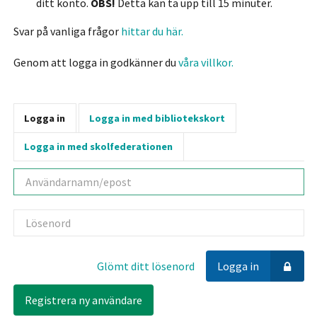
ditt konto.
OBS!
Detta kan ta upp till 15 minuter.
Svar på vanliga frågor
hittar du här.
Genom att logga in godkänner du
våra villkor.
Logga in
Logga in med bibliotekskort
Logga in med skolfederationen
Användarnamn
Lösenord
Glömt ditt lösenord
Logga in
Registrera ny användare