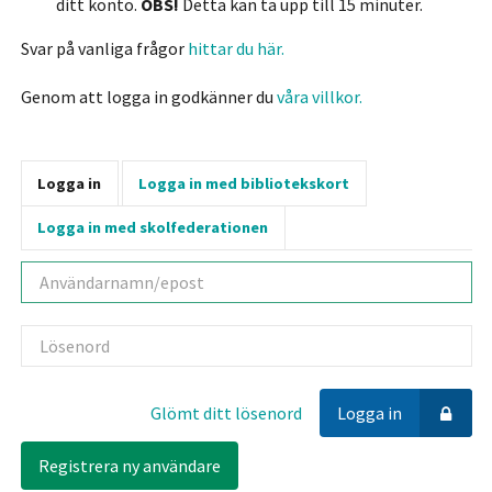
ditt konto.
OBS!
Detta kan ta upp till 15 minuter.
Svar på vanliga frågor
hittar du här.
Genom att logga in godkänner du
våra villkor.
Logga in
Logga in med bibliotekskort
Logga in med skolfederationen
Användarnamn
Lösenord
Glömt ditt lösenord
Logga in
Registrera ny användare