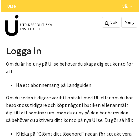
Hoppa
UI.se
Välj
till
huvudinnehållet
Sök
Meny
Logga in
Om du är helt ny på UI.se behöver du skapa dig ett konto för
att:
Ha ett abonnemang på Landguiden
Om du sedan tidigare varit i kontakt med UI, eller om du har
besökt oss tidigare och köpt något i butiken eller anmält
dig till ett seminarium, men du är ny på den här hemsidan,
så behöver du aktivera ditt konto på nya UI.se. Du gör så här:
Klicka på "Glömt ditt lösenord" nedan för att aktivera