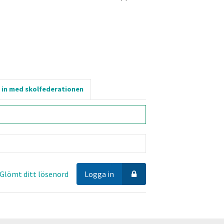
 in med skolfederationen
Glömt ditt lösenord
Logga in