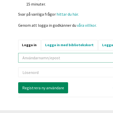
15 minuter.
Svar på vanliga frågor
hittar du här.
Genom att logga in godkänner du
våra villkor.
Logga in
Logga in med bibliotekskort
Logga
Användarnamn
Lösenord
Registrera ny användare