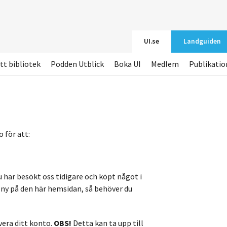
UI.se
Landguiden
tt bibliotek
Podden Utblick
Boka UI
Medlem
Publikatio
 för att:
u har besökt oss tidigare och köpt något i
r ny på den här hemsidan, så behöver du
vera ditt konto.
OBS!
Detta kan ta upp till