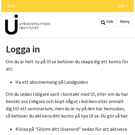
Hoppa
UI.se
Välj
till
huvudinnehållet
Sök
Meny
Logga in
Om du är helt ny på UI.se behöver du skapa dig ett konto för
att:
Ha ett abonnemang på Landguiden
Om du sedan tidigare varit i kontakt med UI, eller om du har
besökt oss tidigare och köpt något i butiken eller anmält
dig till ett seminarium, men du är ny på den här hemsidan,
så behöver du aktivera ditt konto på nya UI.se. Du gör så här:
Klicka på "Glömt ditt lösenord" nedan för att aktivera