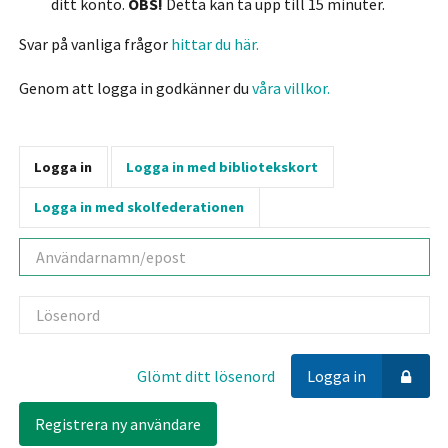
ditt konto.
OBS!
Detta kan ta upp till 15 minuter.
Svar på vanliga frågor
hittar du här.
Genom att logga in godkänner du
våra villkor.
Logga in
Logga in med bibliotekskort
Logga in med skolfederationen
Användarnamn
Lösenord
Glömt ditt lösenord
Logga in
Registrera ny användare