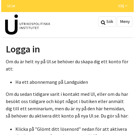
Hoppa
UI.se
Välj
till
huvudinnehållet
Sök
Meny
Logga in
Om du är helt ny på UI.se behöver du skapa dig ett konto för
att:
Ha ett abonnemang på Landguiden
Om du sedan tidigare varit i kontakt med UI, eller om du har
besökt oss tidigare och köpt något i butiken eller anmält
dig till ett seminarium, men du är ny på den här hemsidan,
så behöver du aktivera ditt konto på nya UI.se. Du gör så här:
Klicka på "Glömt ditt lösenord" nedan för att aktivera