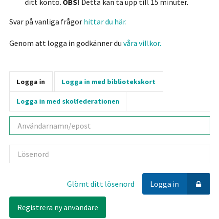
ditt konto.
OBS!
Detta kan ta upp till 15 minuter.
Svar på vanliga frågor
hittar du här.
Genom att logga in godkänner du
våra villkor.
Logga in
Logga in med bibliotekskort
Logga in med skolfederationen
Användarnamn
Lösenord
Glömt ditt lösenord
Logga in
Registrera ny användare