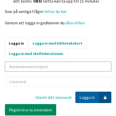
ditt konto.
OBS!
Detta kan ta upp till 15 minuter.
Svar på vanliga frågor
hittar du här.
Genom att logga in godkänner du
våra villkor.
Logga in
Logga in med bibliotekskort
Logga in med skolfederationen
Användarnamn
Lösenord
Glömt ditt lösenord
Logga in
Registrera ny användare