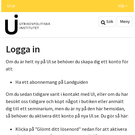
Hoppa
UI.se
Välj
till
huvudinnehållet
Sök
Meny
Logga in
Om du är helt ny på UI.se behöver du skapa dig ett konto för
att:
Ha ett abonnemang på Landguiden
Om du sedan tidigare varit i kontakt med UI, eller om du har
besökt oss tidigare och köpt något i butiken eller anmält
dig till ett seminarium, men du är ny på den här hemsidan,
så behöver du aktivera ditt konto på nya UI.se. Du gör så här:
Klicka på "Glömt ditt lösenord" nedan för att aktivera