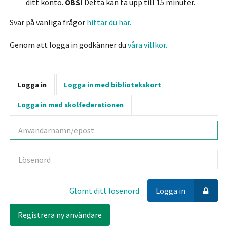
ditt konto.
OBS!
Detta kan ta upp till 15 minuter.
Svar på vanliga frågor
hittar du här.
Genom att logga in godkänner du
våra villkor.
Logga in
Logga in med bibliotekskort
Logga in med skolfederationen
Användarnamn
Lösenord
Glömt ditt lösenord
Logga in
Registrera ny användare