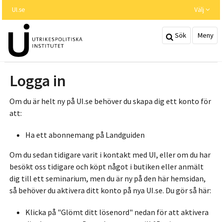
Hoppa
UI.se
Välj
till
huvudinnehållet
Sök
Meny
Logga in
Om du är helt ny på UI.se behöver du skapa dig ett konto för
att:
Ha ett abonnemang på Landguiden
Om du sedan tidigare varit i kontakt med UI, eller om du har
besökt oss tidigare och köpt något i butiken eller anmält
dig till ett seminarium, men du är ny på den här hemsidan,
så behöver du aktivera ditt konto på nya UI.se. Du gör så här:
Klicka på "Glömt ditt lösenord" nedan för att aktivera