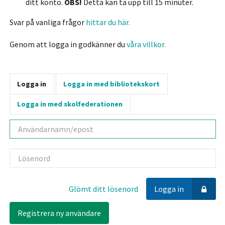
ditt konto.
OBS!
Detta kan ta upp till 15 minuter.
Svar på vanliga frågor
hittar du här.
Genom att logga in godkänner du
våra villkor.
Logga in
Logga in med bibliotekskort
Logga in med skolfederationen
Användarnamn
Lösenord
Glömt ditt lösenord
Logga in
Registrera ny användare