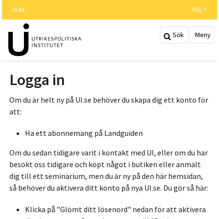
Hoppa
UI.se
Välj
till
huvudinnehållet
Sök
Meny
Logga in
Om du är helt ny på UI.se behöver du skapa dig ett konto för
att:
Ha ett abonnemang på Landguiden
Om du sedan tidigare varit i kontakt med UI, eller om du har
besökt oss tidigare och köpt något i butiken eller anmält
dig till ett seminarium, men du är ny på den här hemsidan,
så behöver du aktivera ditt konto på nya UI.se. Du gör så här:
Klicka på "Glömt ditt lösenord" nedan för att aktivera