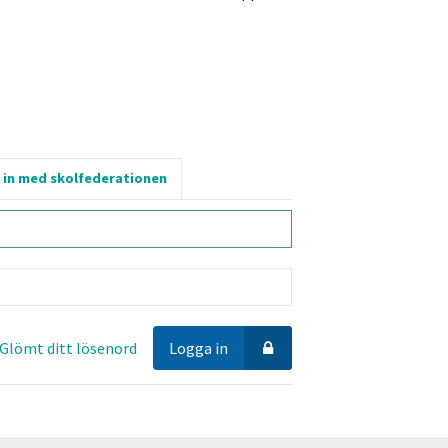
 in med skolfederationen
Glömt ditt lösenord
Logga in