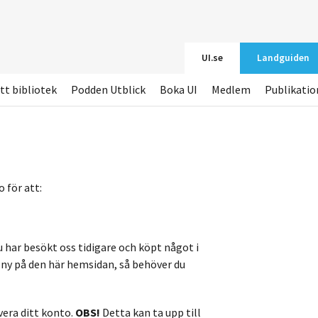
UI.se
Landguiden
tt bibliotek
Podden Utblick
Boka UI
Medlem
Publikatio
 för att:
u har besökt oss tidigare och köpt något i
r ny på den här hemsidan, så behöver du
vera ditt konto.
OBS!
Detta kan ta upp till