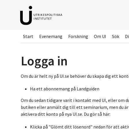
Hoppa
till
huvudinnehållet
Start
Evenemang
Forskning
Om UI
Sök
Di
Logga in
Om du är helt ny på UI.se behöver du skapa dig ett konto
Ha ett abonnemang på Landguiden
Om du sedan tidigare varit i kontakt med UI, eller om d
butiken eller anmält dig till ett seminarium, men du ä
aktivera ditt konto på nya UI.se. Du gör så här:
Klicka på "Glömt ditt lösenord" nedan för att akti