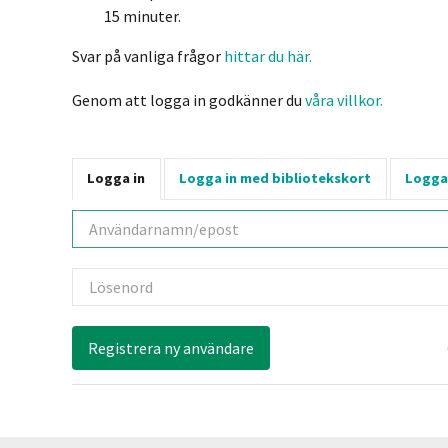
15 minuter.
Svar på vanliga frågor
hittar du här.
Genom att logga in godkänner du
våra villkor.
Logga in
Logga in med bibliotekskort
Logga
Användarnamn
Lösenord
Registrera ny användare