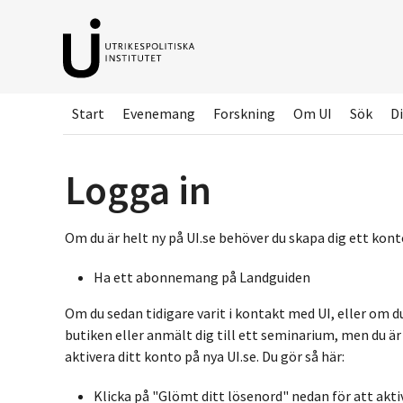
Hoppa
till
huvudinnehållet
Start
Evenemang
Forskning
Om UI
Sök
Di
Logga in
Om du är helt ny på UI.se behöver du skapa dig ett konto
Ha ett abonnemang på Landguiden
Om du sedan tidigare varit i kontakt med UI, eller om d
butiken eller anmält dig till ett seminarium, men du ä
aktivera ditt konto på nya UI.se. Du gör så här:
Klicka på "Glömt ditt lösenord" nedan för att akti