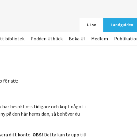
UI.se
Landguiden
tt bibliotek
Podden Utblick
Boka UI
Medlem
Publikatio
 för att:
u har besökt oss tidigare och köpt något i
r ny på den här hemsidan, så behöver du
vera ditt konto.
OBS!
Detta kan ta upp till