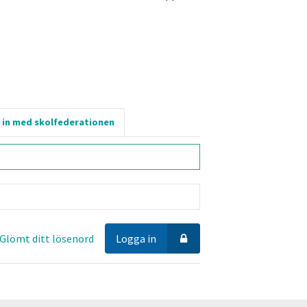
 in med skolfederationen
Glömt ditt lösenord
Logga in