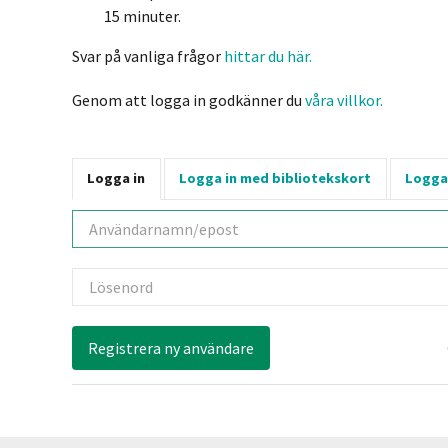
15 minuter.
Svar på vanliga frågor
hittar du här.
Genom att logga in godkänner du
våra villkor.
Logga in
Logga in med bibliotekskort
Logga
Användarnamn
Lösenord
Registrera ny användare