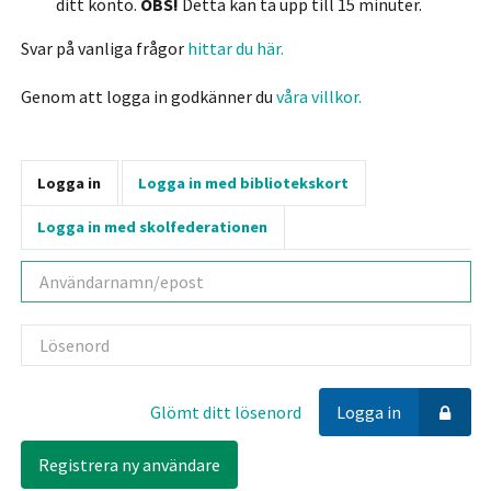
ditt konto.
OBS!
Detta kan ta upp till 15 minuter.
Svar på vanliga frågor
hittar du här.
Genom att logga in godkänner du
våra villkor.
Logga in
Logga in med bibliotekskort
Logga in med skolfederationen
Användarnamn
Lösenord
Glömt ditt lösenord
Logga in
Registrera ny användare