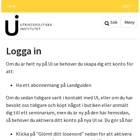
Hoppa
UI.se
Välj
till
huvudinnehållet
Sök
Meny
Logga in
Om du är helt ny på UI.se behöver du skapa dig ett konto för
att:
Ha ett abonnemang på Landguiden
Om du sedan tidigare varit i kontakt med UI, eller om du har
besökt oss tidigare och köpt något i butiken eller anmält
dig till ett seminarium, men du är ny på den här hemsidan,
så behöver du aktivera ditt konto på nya UI.se. Du gör så här:
Klicka på "Glömt ditt lösenord" nedan för att aktivera