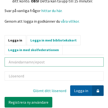
ditt konto.
OBS!
Detta kan ta upp till 15 minuter.
Svar på vanliga frågor
hittar du här.
Genom att logga in godkänner du
våra villkor.
Logga in
Logga in med bibliotekskort
Logga in med skolfederationen
Användarnamn
Lösenord
Glömt ditt lösenord
Logga in
Registrera ny användare