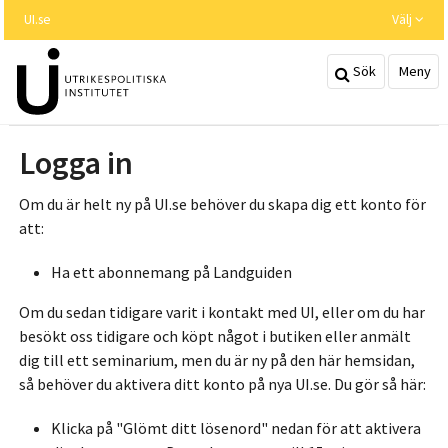
Hoppa
UI.se
Välj
till
huvudinnehållet
Sök
Meny
Logga in
Om du är helt ny på UI.se behöver du skapa dig ett konto för
att:
Ha ett abonnemang på Landguiden
Om du sedan tidigare varit i kontakt med UI, eller om du har
besökt oss tidigare och köpt något i butiken eller anmält
dig till ett seminarium, men du är ny på den här hemsidan,
så behöver du aktivera ditt konto på nya UI.se. Du gör så här:
Klicka på "Glömt ditt lösenord" nedan för att aktivera