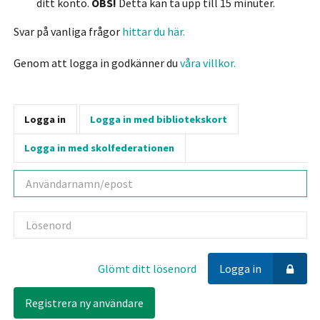
ditt konto.
OBS!
Detta kan ta upp till 15 minuter.
Svar på vanliga frågor
hittar du här.
Genom att logga in godkänner du
våra villkor.
Logga in
Logga in med bibliotekskort
Logga in med skolfederationen
Användarnamn
Lösenord
Glömt ditt lösenord
Logga in
Registrera ny användare