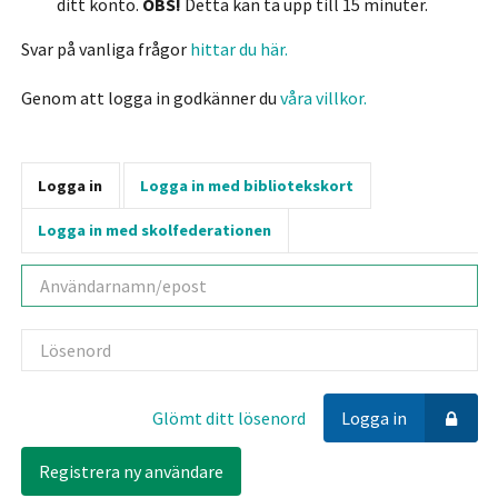
ditt konto.
OBS!
Detta kan ta upp till 15 minuter.
Svar på vanliga frågor
hittar du här.
Genom att logga in godkänner du
våra villkor.
Logga in
Logga in med bibliotekskort
Logga in med skolfederationen
Användarnamn
Lösenord
Glömt ditt lösenord
Logga in
Registrera ny användare