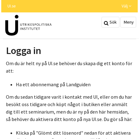
Hoppa
UI.se
Välj
till
huvudinnehållet
Sök
Meny
Logga in
Om du är helt ny på UI.se behöver du skapa dig ett konto för
att:
Ha ett abonnemang på Landguiden
Om du sedan tidigare varit i kontakt med UI, eller om du har
besökt oss tidigare och köpt något i butiken eller anmält
dig till ett seminarium, men du är ny på den här hemsidan,
så behöver du aktivera ditt konto på nya UI.se. Du gör så här:
Klicka på "Glömt ditt lösenord" nedan för att aktivera