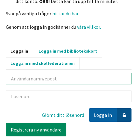
ditt konto.
OBS!
Detta kan ta upp till 15 minuter.
Svar på vanliga frågor
hittar du här.
Genom att logga in godkänner du
våra villkor.
Logga in
Logga in med bibliotekskort
Logga in med skolfederationen
Användarnamn
Lösenord
Glömt ditt lösenord
Logga in
Registrera ny användare