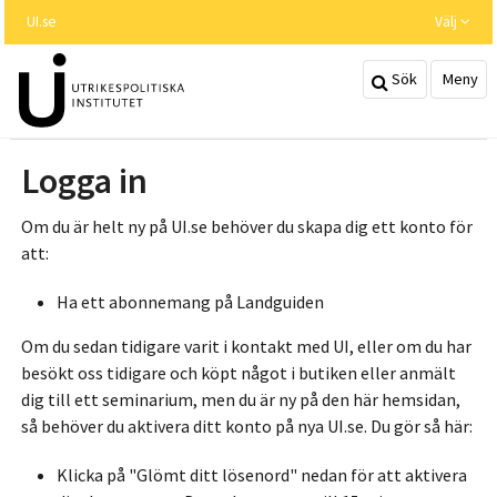
Hoppa
UI.se
Välj
till
huvudinnehållet
Sök
Meny
Logga in
Om du är helt ny på UI.se behöver du skapa dig ett konto för
att:
Ha ett abonnemang på Landguiden
Om du sedan tidigare varit i kontakt med UI, eller om du har
besökt oss tidigare och köpt något i butiken eller anmält
dig till ett seminarium, men du är ny på den här hemsidan,
så behöver du aktivera ditt konto på nya UI.se. Du gör så här:
Klicka på "Glömt ditt lösenord" nedan för att aktivera