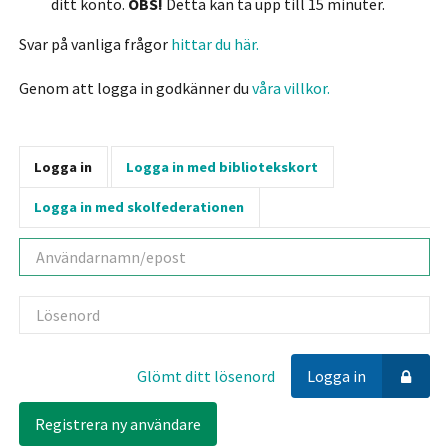
ditt konto.
OBS!
Detta kan ta upp till 15 minuter.
Svar på vanliga frågor
hittar du här.
Genom att logga in godkänner du
våra villkor.
Logga in
Logga in med bibliotekskort
Logga in med skolfederationen
Användarnamn
Lösenord
Glömt ditt lösenord
Logga in
Registrera ny användare