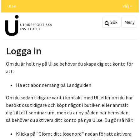
Hoppa
UI.se
Välj
till
huvudinnehållet
Sök
Meny
Logga in
Om du är helt ny på UI.se behöver du skapa dig ett konto för
att:
Ha ett abonnemang på Landguiden
Om du sedan tidigare varit i kontakt med UI, eller om du har
besökt oss tidigare och köpt något i butiken eller anmält
dig till ett seminarium, men du är ny på den här hemsidan,
så behöver du aktivera ditt konto på nya UI.se. Du gör så här:
Klicka på "Glömt ditt lösenord" nedan för att aktivera