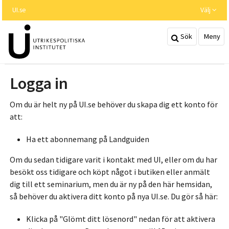
Hoppa
UI.se
Välj
till
huvudinnehållet
Sök
Meny
Logga in
Om du är helt ny på UI.se behöver du skapa dig ett konto för
att:
Ha ett abonnemang på Landguiden
Om du sedan tidigare varit i kontakt med UI, eller om du har
besökt oss tidigare och köpt något i butiken eller anmält
dig till ett seminarium, men du är ny på den här hemsidan,
så behöver du aktivera ditt konto på nya UI.se. Du gör så här:
Klicka på "Glömt ditt lösenord" nedan för att aktivera