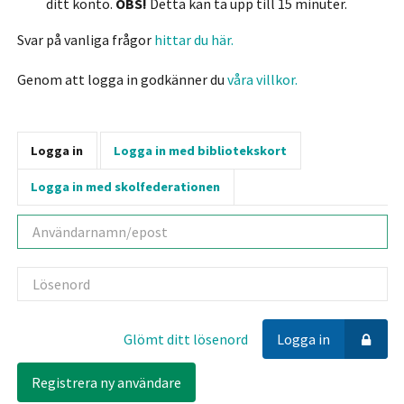
ditt konto.
OBS!
Detta kan ta upp till 15 minuter.
Svar på vanliga frågor
hittar du här.
Genom att logga in godkänner du
våra villkor.
Logga in
Logga in med bibliotekskort
Logga in med skolfederationen
Användarnamn
Lösenord
Glömt ditt lösenord
Logga in
Registrera ny användare