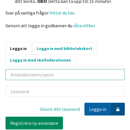
ditt konto.
OBS!
Detta kan ta upp till 15 minuter.
Svar på vanliga frågor
hittar du här.
Genom att logga in godkänner du
våra villkor.
Logga in
Logga in med bibliotekskort
Logga in med skolfederationen
Användarnamn
Lösenord
Glömt ditt lösenord
Logga in
Registrera ny användare