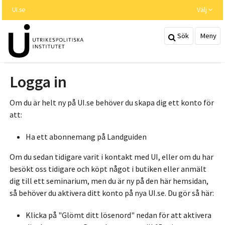
Hoppa
UI.se
Välj
till
huvudinnehållet
Sök
Meny
Logga in
Om du är helt ny på UI.se behöver du skapa dig ett konto för
att:
Ha ett abonnemang på Landguiden
Om du sedan tidigare varit i kontakt med UI, eller om du har
besökt oss tidigare och köpt något i butiken eller anmält
dig till ett seminarium, men du är ny på den här hemsidan,
så behöver du aktivera ditt konto på nya UI.se. Du gör så här:
Klicka på "Glömt ditt lösenord" nedan för att aktivera