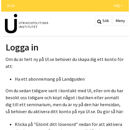
Hoppa
UI.se
Välj
till
huvudinnehållet
Sök
Meny
Logga in
Om du är helt ny på UI.se behöver du skapa dig ett konto för
att:
Ha ett abonnemang på Landguiden
Om du sedan tidigare varit i kontakt med UI, eller om du har
besökt oss tidigare och köpt något i butiken eller anmält
dig till ett seminarium, men du är ny på den här hemsidan,
så behöver du aktivera ditt konto på nya UI.se. Du gör så här:
Klicka på "Glömt ditt lösenord" nedan för att aktivera