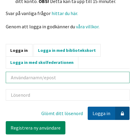
ditt konto.
OBS!
Detta kan ta upp till 15 minuter.
Svar på vanliga frågor
hittar du här.
Genom att logga in godkänner du
våra villkor.
Logga in
Logga in med bibliotekskort
Logga in med skolfederationen
Användarnamn
Lösenord
Glömt ditt lösenord
Logga in
Registrera ny användare