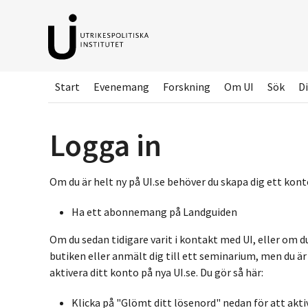
Hoppa
till
huvudinnehållet
Start
Evenemang
Forskning
Om UI
Sök
Di
Logga in
Om du är helt ny på UI.se behöver du skapa dig ett konto
Ha ett abonnemang på Landguiden
Om du sedan tidigare varit i kontakt med UI, eller om d
butiken eller anmält dig till ett seminarium, men du ä
aktivera ditt konto på nya UI.se. Du gör så här:
Klicka på "Glömt ditt lösenord" nedan för att akti