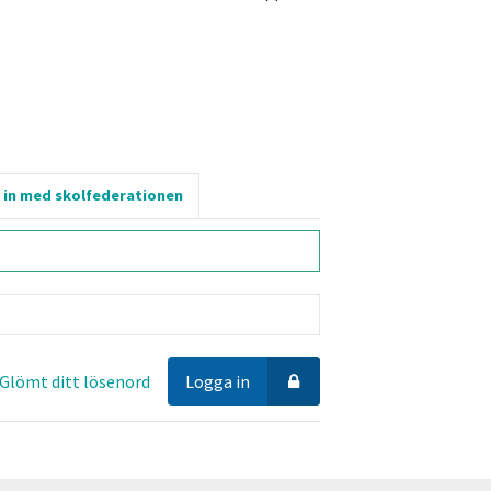
 in med skolfederationen
Glömt ditt lösenord
Logga in