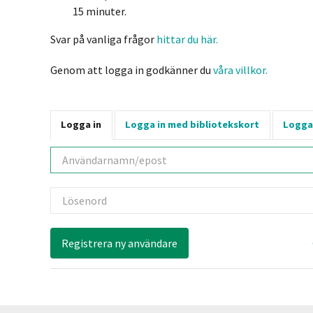
15 minuter.
Svar på vanliga frågor
hittar du här.
Genom att logga in godkänner du
våra villkor.
Logga in
Logga in med bibliotekskort
Logga
Användarnamn
Lösenord
Registrera ny användare