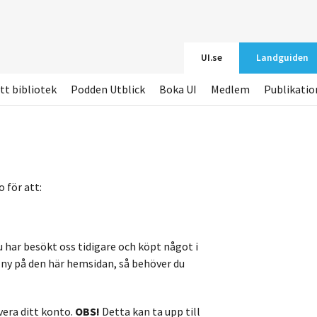
UI.se
Landguiden
tt bibliotek
Podden Utblick
Boka UI
Medlem
Publikatio
 för att:
u har besökt oss tidigare och köpt något i
r ny på den här hemsidan, så behöver du
vera ditt konto.
OBS!
Detta kan ta upp till