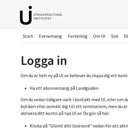
Hoppa
till
huvudinnehållet
Start
Evenemang
Forskning
Om UI
Sök
Di
Logga in
Om du är helt ny på UI.se behöver du skapa dig ett konto
Ha ett abonnemang på Landguiden
Om du sedan tidigare varit i kontakt med UI, eller om d
butiken eller anmält dig till ett seminarium, men du ä
aktivera ditt konto på nya UI.se. Du gör så här:
Klicka på "Glömt ditt lösenord" nedan för att akti