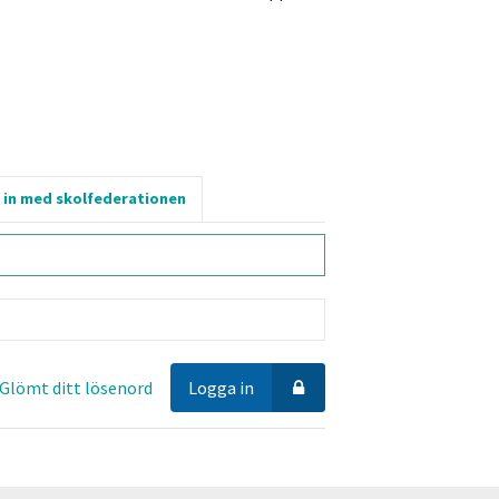
 in med skolfederationen
Glömt ditt lösenord
Logga in