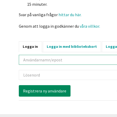
15 minuter.
Svar på vanliga frågor
hittar du här.
Genom att logga in godkänner du
våra villkor.
Logga in
Logga in med bibliotekskort
Logga
Användarnamn
Lösenord
Registrera ny användare