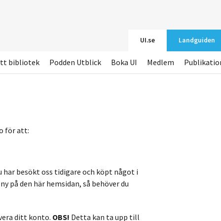
UI.se
Landguiden
tt bibliotek
Podden Utblick
Boka UI
Medlem
Publikatio
 för att:
u har besökt oss tidigare och köpt något i
r ny på den här hemsidan, så behöver du
vera ditt konto.
OBS!
Detta kan ta upp till