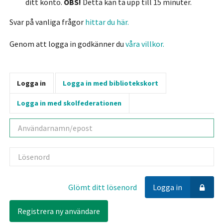
ditt konto.
OBS!
Detta kan ta upp till 15 minuter.
Svar på vanliga frågor
hittar du här.
Genom att logga in godkänner du
våra villkor.
Logga in
Logga in med bibliotekskort
Logga in med skolfederationen
Användarnamn
Lösenord
Glömt ditt lösenord
Logga in
Registrera ny användare