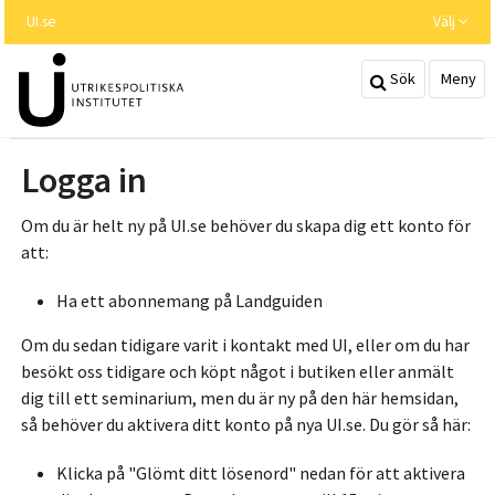
Hoppa
UI.se
Välj
till
huvudinnehållet
Sök
Meny
Logga in
Om du är helt ny på UI.se behöver du skapa dig ett konto för
att:
Ha ett abonnemang på Landguiden
Om du sedan tidigare varit i kontakt med UI, eller om du har
besökt oss tidigare och köpt något i butiken eller anmält
dig till ett seminarium, men du är ny på den här hemsidan,
så behöver du aktivera ditt konto på nya UI.se. Du gör så här:
Klicka på "Glömt ditt lösenord" nedan för att aktivera